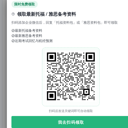
领取免费资料
限时免费领取
领取最新托福 / 雅思备考资料
点击↑
托你的福
回复
"资料"
,领取
全科备考资料
！
扫码添加企业微信后，回复「托福资料包」或「雅思资料包」即可领取
1. 回复“
模考
”，免费参加托福/雅思/SAT真题模考
最新托福备考资料
最新雅思备考资料
2. 回复考试日期如“
0117
”，领取考试预测题
近期考试回忆与机经预测
3.
回复托福成绩如“
托福98
”，获得雅思成绩换算
暑假，对托福考生来说，真的是一个
分水岭
。
有的人暑假一过，听力终于能听懂结构了，阅读填空不再乱
选，口语开始知道怎么答，写作也不再只是硬憋模板。
扫码后发送关键词即可自动领取
我去扫码领取
也有很多人，暑假每天都在学，单词背了，TPO刷了，网课