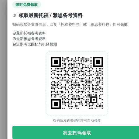
领取免费资料
限时免费领取
领取最新托福 / 雅思备考资料
扫码添加企业微信后，回复「托福资料包」或「雅思资料包」即可领取
最新托福备考资料
最新雅思备考资料
近期考试回忆与机经预测
点击↑
托你的福
回复
"TPO"
,领取
8套新tpo
！
1. 回复“
模考
”，免费参加托福/雅思/SAT真题模考
2. 回复考试日期如“0117”，领取考试预测题
3. 回复托福成绩如“托福98”，获得雅思成绩换算
对于很多身处美国的留学生来说，
H - 1B抽签结果公
布的那个时分
，也许会比他们自身获取到录取offer的
时候还要更为紧张。
扫码后发送关键词即可自动领取
我去扫码领取