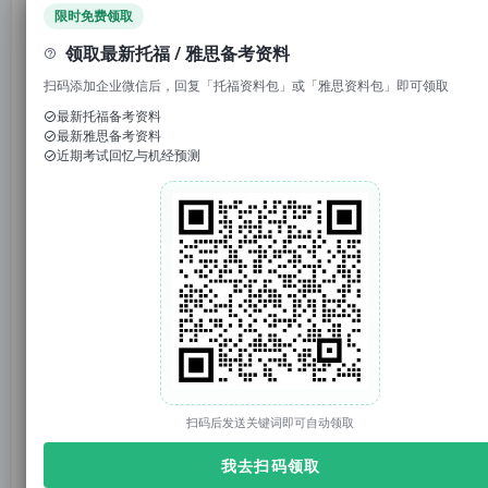
限时免费领取
点击↑
托你的福
回复
"资料"
,领取
全科备考资料
！
领取最新托福 / 雅思备考资料
1. 回复“
模考
”，免费参加托福/雅思/SAT真题模考
扫码添加企业微信后，回复「托福资料包」或「雅思资料包」即可领取
2. 回复考试日期如“
0117
”，领取考试预测题
最新托福备考资料
3.
回复托福成绩如“
托福98
”，获得雅思成绩换算
最新雅思备考资料
近期考试回忆与机经预测
本文为
托你的福
教研组基于考生反馈与教学经验整理
的考情分析，
仅用于帮助考生了解本场考试的能力要
求与备考方向
，
不提供、不传播
任何考试原题、答
案、选项、听力或阅读原文内容
。
阅读
扫码后发送关键词即可自动领取
我去扫码领取
题型1
填空