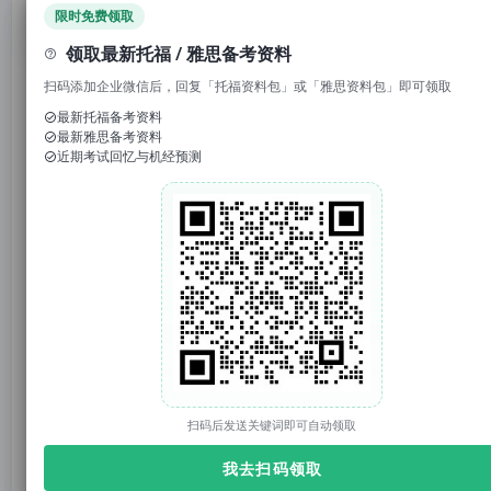
领取免费资料
限时免费领取
领取最新托福 / 雅思备考资料
托你的福_小福
托你的福
原创
扫码添加企业微信后，回复「托福资料包」或「雅思资料包」即可领取
2025年07月25日 15:01
上海
最新托福备考资料
最新雅思备考资料
近期考试回忆与机经预测
托你的福
托你的福（tuonidefu.com.cn）是ETS【托福官方】合作机构（代码1001138），托福、雅思、SAT、GRE培训9年。托福资料、托福改革、托福课程、托福真题库、托福TPO；雅思资料、雅思课程；SAT真题、SAT课程等。
3951篇原创内容
公众号
1. 回复“
模考
”，免费参加托福真题模考
2. 回复托福成绩如“
托福98
”，获得雅思成绩换算
3. 回复关键词“
2025
”，获得2025年大范围预测
扫码后发送关键词即可自动领取
官网：tuonidefu.com.cn
我去扫码领取
每年
30万
托福考生，
10万
选择自学。