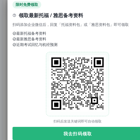
领取免费资料
限时免费领取
领取最新托福 / 雅思备考资料
托你的福_小福
托你的福
原创
扫码添加企业微信后，回复「托福资料包」或「雅思资料包」即可领取
2025年03月24日 17:02
上海
最新托福备考资料
最新雅思备考资料
近期考试回忆与机经预测
托你的福
托你的福（tuonidefu.com.cn）是ETS【托福官方】合作机构（代码：CN021D11），专注托福、雅思、SAT、GRE培训9年。托福资料、托福改革、托福课程、托福真题库、托福TPO；雅思资料、雅思课程；SAT真题、SAT课程等。
3771篇原创内容
公众号
模考
1. 回复“
”，免费参加托福真题模考
托福98
2. 回复托福成绩如“
”，获得雅思成绩换算
扫码后发送关键词即可自动领取
2025
3. 回复关键词“
”，获得2025年大范围预测
我去扫码领取
官网：tuonidefu.com.cn