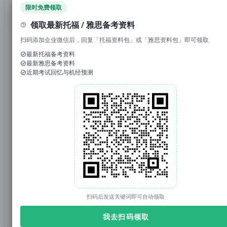
领取免费资料
限时免费领取
领取最新托福 / 雅思备考资料
托你的福_小福
托你的福
原创
扫码添加企业微信后，回复「托福资料包」或「雅思资料包」即可领取
2025年06月08日 17:02
上海
最新托福备考资料
最新雅思备考资料
近期考试回忆与机经预测
托你的福
托你的福（tuonidefu.com.cn）是ETS【托福官方】合作机构（代码：CN021D11），专注托福、雅思、SAT、GRE培训9年。托福资料、托福改革、托福课程、托福真题库、托福TPO；雅思资料、雅思课程；SAT真题、SAT课程等。
3879篇原创内容
公众号
1. 回复“
模考
”，免费参加托福真题模考
2. 回复托福成绩如“
托福98
”，获得雅思成绩换算
3. 回复关键词“
2025
”，获得2025年大范围预测
扫码后发送关键词即可自动领取
官网：tuonidefu.com.cn
我去扫码领取