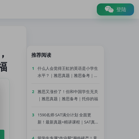
登陆
，
推荐阅读
福
1
什么人会觉得王虹的英语是小学生
水平？｜雅思真题｜雅思备考｜托
你的福
2
雅思又涨价了！但和中国学生无关
｜雅思真题｜雅思备考｜托你的福
3
1590名师·SAT满分计划 全面更
新！最新真题+精讲课程｜SAT真题
｜SAT备考｜托你的福
4
留学生专属“作业帮”濒临破产！竟