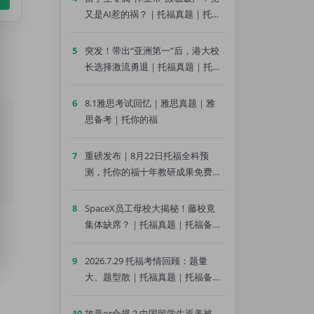
又是AI惹的祸？｜托福真题｜托福
备考｜托你的福
5
突发！带出“亚洲第一”后，港大校
长选择激流勇退｜托福真题｜托福
备考｜托你的福
6
8.1雅思考试回忆｜雅思真题｜雅
思备考｜托你的福
7
重磅发布｜8月22日托福全科预
测，托你的福十年教研成果免费领
｜托福真题｜托福备考｜托你的福
8
SpaceX员工母校大揭秘！藤校竟
集体缺席？｜托福真题｜托福备考
｜托你的福
9
2026.7.29 托福考情回顾：题量
大、题型散｜托福真题｜托福备考
｜托你的福
10
故意or合规？中国留学生返美被