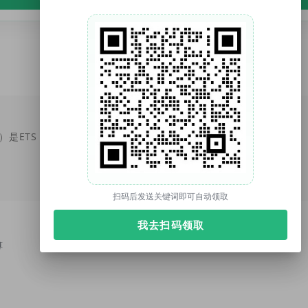
托你的福（tuonidefu.com.cn）是ETS【托福官方】合作机构（代码：CN021D11），专注托福、雅思、SAT、GRE培训9年。托福资料、托福改革、托福课程、托福真题库、托福TPO；雅思资料、雅思课程；SAT真题、SAT课程等。
扫码后发送关键词即可自动领取
我去扫码领取
算
测