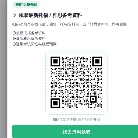
领取免费资料
限时免费领取
领取最新托福 / 雅思备考资料
托你的福_小福
托你的福
原创
扫码添加企业微信后，回复「托福资料包」或「雅思资料包」即可领取
2025年05月30日 17:02
上海
最新托福备考资料
最新雅思备考资料
近期考试回忆与机经预测
托你的福
托你的福（tuonidefu.com.cn）是ETS【托福官方】合作机构（代码：CN021D11），专注托福、雅思、SAT、GRE培训9年。托福资料、托福改革、托福课程、托福真题库、托福TPO；雅思资料、雅思课程；SAT真题、SAT课程等。
3873篇原创内容
公众号
1. 回复“
模考
”，免费参加托福真题模考
2. 回复托福成绩如“
托福98
”，获得雅思成绩换算
3. 回复关键词“
2025
”，获得2025年大范围预测
扫码后发送关键词即可自动领取
官网：tuonidefu.com.cn
我去扫码领取