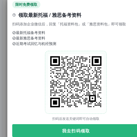
限时免费领取
托你的福_小福
托你的福
原创
领取最新托福 / 雅思备考资料
2025年05月22日 17:43
上海
扫码添加企业微信后，回复「托福资料包」或「雅思资料包」即可领取
最新托福备考资料
最新雅思备考资料
近期考试回忆与机经预测
托你的福
托你的福（tuonidefu.com.cn）是ETS【托福官方】合作机构（代码：CN021D11），专注托福、雅思、SAT、GRE培训9年。托福资料、托福改革、托福课程、托福真题库、托福TPO；雅思资料、雅思课程；SAT真题、SAT课程等。
3850篇原创内容
公众号
1. 回复“
模考
”，免费参加托福真题模考
2. 回复托福成绩如“
托福98
”，获得雅思成绩换算
3. 回复关键词“
2025
”，获得2025年大范围预测
官网：tuonidefu.com.cn
扫码后发送关键词即可自动领取
我去扫码领取
雅思
，无数留学生挥之不去的梦魇。