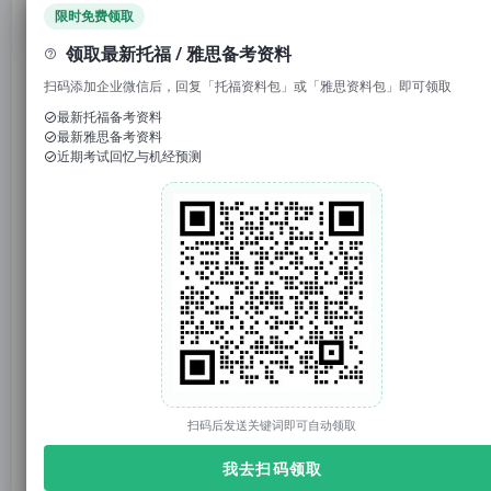
领取免费资料
限时免费领取
领取最新托福 / 雅思备考资料
点击↑
托你的福
回复
"资料"
,领取
全科备考资料
！
扫码添加企业微信后，回复「托福资料包」或「雅思资料包」即可领取
1. 回复“
模考
”，免费参加托福/雅思/SAT真题模考
最新托福备考资料
最新雅思备考资料
2. 回复考试日期如“
0117
”，领取考试预测题
近期考试回忆与机经预测
3.
回复托福成绩如“
托福98
”，获得雅思成绩换算
我最大的感受是：新托福想考5.5，真的不是“多刷几套
题”这么简单。它考的是你有没有把每个题型学到
一个
熟透的程度
，熟到考试的时候不用临场现想步骤。
扫码后发送关键词即可自动领取
我去扫码领取