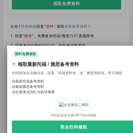
领取免费资料
点击↑
托你的福
回复
"资料"
,领取
全科备考资料
！
1. 回复“
模考
”，免费参加托福/雅思/SAT真题模考
2. 回复考试日期如“0117”，领取考试预测题
限时免费领取
3. 回复托福成绩如“托福98”，获得雅思成绩换算
领取最新托福 / 雅思备考资料
扫码添加企业微信后，回复「托福资料包」或「雅思资料包」即可领取
关于
是否恢复标化成绩
，一直都是美国留学圈的争议
最新托福备考资料
焦点之一。
最新雅思备考资料
近期考试回忆与机经预测
而最近，
UC系的600多名老师直接签署联名信
，点名
要求恢复标化。
扫码后发送关键词即可自动领取
我去扫码领取