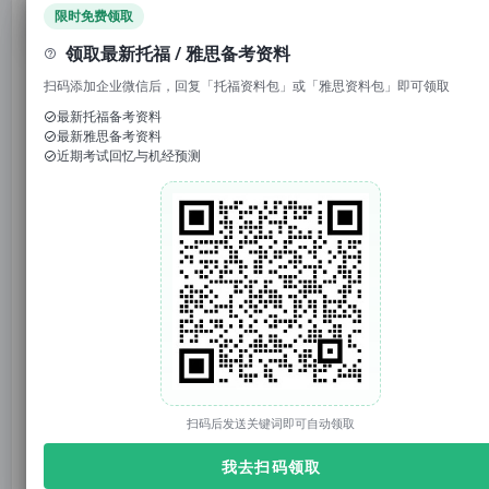
领取免费资料
限时免费领取
领取最新托福 / 雅思备考资料
1. 回复“
模考
”，免费参加托福/雅思/SAT真题模考
扫码添加企业微信后，回复「托福资料包」或「雅思资料包」即可领取
2. 回复考试日期如“
0117
”，领取考试预测题
最新托福备考资料
最新雅思备考资料
3.
回复托福成绩如“
托福98
”，获得雅思成绩换算
近期考试回忆与机经预测
官网：tuonidefu.com.cn
托福考试全面改版后，考试时长缩短、出分速度加快，成为
很多同学留学语言考试的首选。
但不少第一次报考的小伙伴，面对官方报名页面一头雾水：
不知道正规报名入口、分不清各项费用、填错信息无法修
扫码后发送关键词即可自动领取
改、抢不到心仪考位……今天这份
完整版报考攻略
，从前期
我去扫码领取
准备、账号注册、缴费选考位，到转考退考、避坑技巧一次