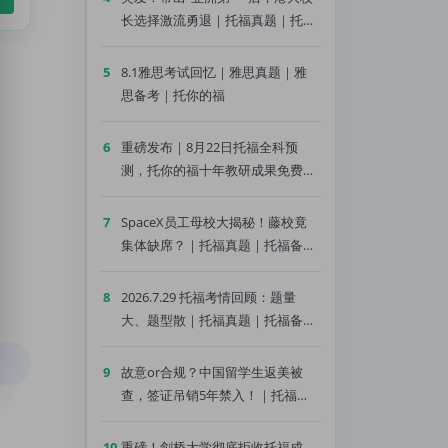
长选择激流勇退｜托福真题｜托福
备考｜托你的福
5
8.1雅思考试回忆｜雅思真题｜雅
思备考｜托你的福
6
重磅发布｜8月22日托福全科预
测，托你的福十年教研成果免费领
｜托福真题｜托福备考｜托你的福
7
SpaceX员工母校大揭秘！藤校竟
集体缺席？｜托福真题｜托福备考
｜托你的福
8
2026.7.29 托福考情回顾：题量
大、题型散｜托福真题｜托福备考
｜托你的福
9
故意or合规？中国留学生返美被
查，签证吊销5年禁入！｜托福真
题｜托福备考｜托你的福
10
重磅！剑桥大学彻底拒收托福成