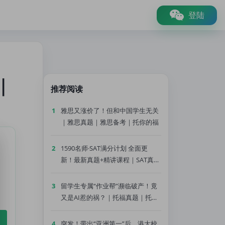
登陆
｜
推荐阅读
1
雅思又涨价了！但和中国学生无关
｜雅思真题｜雅思备考｜托你的福
2
1590名师·SAT满分计划 全面更
新！最新真题+精讲课程｜SAT真题
｜SAT备考｜托你的福
3
留学生专属“作业帮”濒临破产！竟
又是AI惹的祸？｜托福真题｜托福
备考｜托你的福
4
突发！带出“亚洲第一”后，港大校