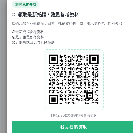
领取免费资料
限时免费领取
领取最新托福 / 雅思备考资料
1. 回复“
模考
”，免费参加托福/雅思/SAT真题模考
扫码添加企业微信后，回复「托福资料包」或「雅思资料包」即可领取
2. 回复考试日期如“
0117
”，领取考试预测题
最新托福备考资料
最新雅思备考资料
3.
回复托福成绩如“
托福98
”，获得雅思成绩换算
近期考试回忆与机经预测
官网：tuonidefu.com.cn
雅思考试回忆破破烂烂，托你的福收集缝缝补补😭以下
答案或顺序可能不完全准确，欢迎评论区指正或讨论～
5月16
日雅思考试回忆
托你的福的老师们编写了今日考试的满分作文，点击下
方卡片，进入【托你的福】，回复“
雅思范文
”，即可领取
扫码后发送关键词即可自动领取
最新雅思写作范文
！
我去扫码领取