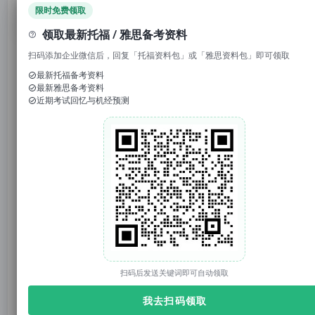
领取免费资料
限时免费领取
领取最新托福 / 雅思备考资料
1. 回复“
模考
”，免费参加托福/雅思/SAT真题模考
扫码添加企业微信后，回复「托福资料包」或「雅思资料包」即可领取
2. 回复考试日期如“
0117
”，领取考试预测题
最新托福备考资料
最新雅思备考资料
3.
回复托福成绩如“
托福98
”，获得雅思成绩换算
近期考试回忆与机经预测
官网：tuonidefu.com.cn
刚刚过去的4月29日线下托福考试，口语复述题又双叒考到
了“刷墙流程（Painting Process）”。这套题目直接重复了3
月25日家考的原题。原句并不简单，比如：
·Use a drop cloth on the floor to prevent stains.
·Apply painters tape to edges for clean lines.
扫码后发送关键词即可自动领取
我去扫码领取
·Pour the paint directly into the tray for easy access.