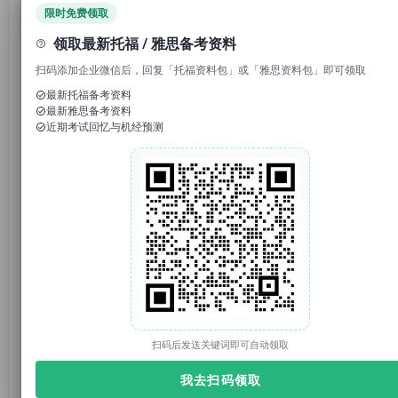
限时免费领取
1. 回复“
模考
”，免费参加托福/雅思/SAT真题模考
领取最新托福 / 雅思备考资料
2. 回复考试日期如“
0117
”，领取考试预测题
扫码添加企业微信后，回复「托福资料包」或「雅思资料包」即可领取
3.
回复托福成绩如“
托福98
”，获得雅思成绩换算
最新托福备考资料
官网：tuonidefu.com.cn
最新雅思备考资料
近期考试回忆与机经预测
总体
整体难度相较 3 月有所回调，考题重复率偏高，备考
需格外重视答题细节，同时把控好做题速度。
扫码后发送关键词即可自动领取
我去扫码领取