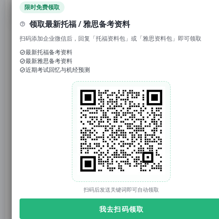
领取免费资料
限时免费领取
领取最新托福 / 雅思备考资料
托你的福_小福
托你的福
原创
扫码添加企业微信后，回复「托福资料包」或「雅思资料包」即可领取
2025年04月10日 14:01
上海
最新托福备考资料
最新雅思备考资料
近期考试回忆与机经预测
托你的福
托你的福（tuonidefu.com.cn）是ETS【托福官方】合作机构（代码：CN021D11），专注托福、雅思、SAT、GRE培训9年。托福资料、托福改革、托福课程、托福真题库、托福TPO；雅思资料、雅思课程；SAT真题、SAT课程等。
3785篇原创内容
公众号
1. 回复“
模考
”，免费参加托福真题模考
2. 回复托福成绩如“
托福98
”，获得雅思成绩换算
3. 回复关键词“
2025
”，获得2025年大范围预测
扫码后发送关键词即可自动领取
我去扫码领取
自从美国总统大选落下帷幕，即将赴美留学和即将开