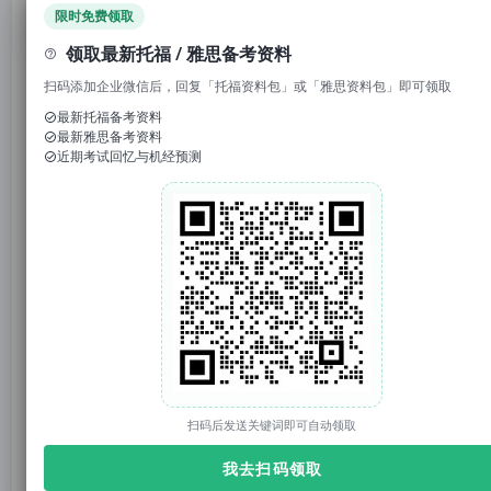
领取免费资料
限时免费领取
领取最新托福 / 雅思备考资料
扫码添加企业微信后，回复「托福资料包」或「雅思资料包」即可领取
最新托福备考资料
最新雅思备考资料
近期考试回忆与机经预测
1. 回复“
模考
”，免费参加托福/雅思/SAT真题模考
2. 回复考试日期如“0117”，领取考试预测题
3. 回复托福成绩如“托福98”，获得雅思成绩换算
官网：tuonidefu.com.cn
在藤校IVY Day 放榜之际，
美本如何择校
也成为了无
扫码后发送关键词即可自动领取
数留学家庭的老大难。
我去扫码领取