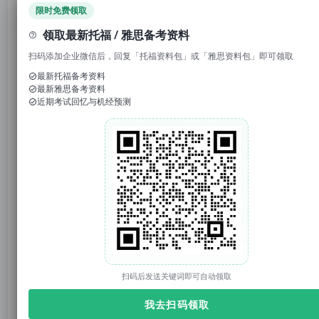
领取免费资料
限时免费领取
领取最新托福 / 雅思备考资料
扫码添加企业微信后，回复「托福资料包」或「雅思资料包」即可领取
1. 回复“
模考
”，免费参加托福/雅思/SAT真题模考
最新托福备考资料
2. 回复考试日期如“0117”，领取考试预测题
最新雅思备考资料
近期考试回忆与机经预测
3. 回复托福成绩如“托福98”，获得雅思成绩换算
官网：tuonidefu.com.cn
“当你花下重金将孩子送进美国藤校，却在一个清晨，
你孩子被一群大汉骗开房门后被直接掳走……”
这样的情节绝不是发生在什么复仇爽剧中的情节，而
是真实发生
在哥伦比亚大学的惊险事件。
扫码后发送关键词即可自动领取
我去扫码领取