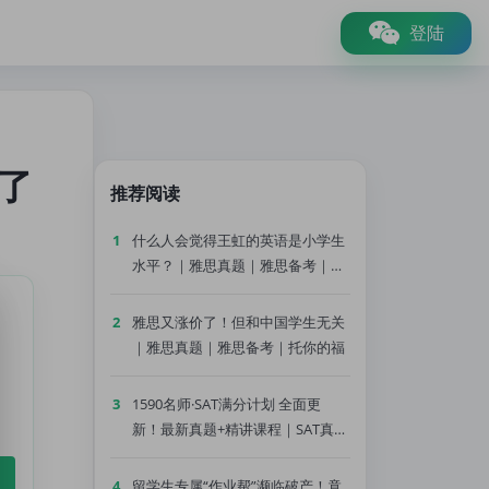
登陆
了
推荐阅读
1
什么人会觉得王虹的英语是小学生
水平？｜雅思真题｜雅思备考｜托
你的福
2
雅思又涨价了！但和中国学生无关
｜雅思真题｜雅思备考｜托你的福
3
1590名师·SAT满分计划 全面更
新！最新真题+精讲课程｜SAT真题
｜SAT备考｜托你的福
4
留学生专属“作业帮”濒临破产！竟