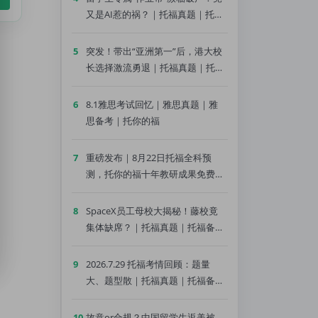
又是AI惹的祸？｜托福真题｜托福
备考｜托你的福
5
突发！带出“亚洲第一”后，港大校
长选择激流勇退｜托福真题｜托福
备考｜托你的福
6
8.1雅思考试回忆｜雅思真题｜雅
思备考｜托你的福
7
重磅发布｜8月22日托福全科预
测，托你的福十年教研成果免费领
｜托福真题｜托福备考｜托你的福
8
SpaceX员工母校大揭秘！藤校竟
集体缺席？｜托福真题｜托福备考
｜托你的福
9
2026.7.29 托福考情回顾：题量
大、题型散｜托福真题｜托福备考
｜托你的福
10
故意or合规？中国留学生返美被