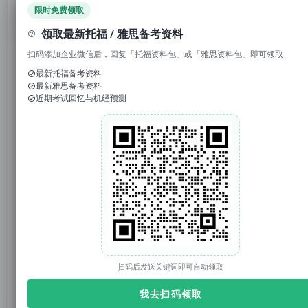
领取免费资料
限时免费领取
领取最新托福 / 雅思备考资料
扫码添加企业微信后，回复「托福资料包」或「雅思资料包」即可领取
1. 回复“
模考
”，免费参加托福/雅思/SAT真题模考
最新托福备考资料
最新雅思备考资料
2. 回复考试日期如“
0117
”，领取考试预测题
近期考试回忆与机经预测
3.
托福98
回复托福成绩如“
”，获得雅思成绩换算
官网：tuonidefu.com.cn
打开朋友圈，一半是
“海归月薪5千”的焦虑吐槽
，
一半是
“AI替代白领”的末日预言
；家长群里更是炸
开锅：“
学费涨得比通胀还快
，美国留学是不是成
了冤大头买卖？”“孩
子读完本科回来找不到工
作，
扫码后发送关键词即可自动领取
百万投入打水漂怎么办？”
我去扫码领取