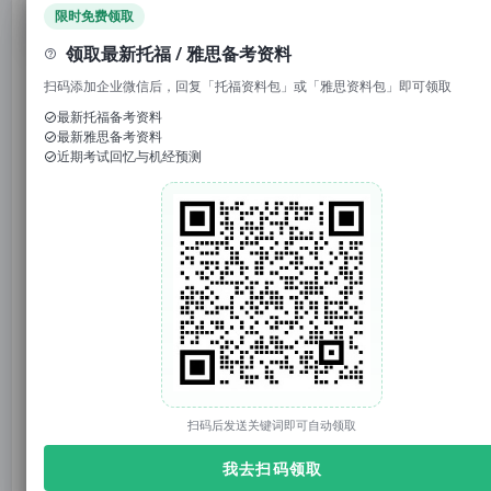
领取免费资料
限时免费领取
领取最新托福 / 雅思备考资料
扫码添加企业微信后，回复「托福资料包」或「雅思资料包」即可领取
最新托福备考资料
最新雅思备考资料
1. 回复“
模考
”，免费参加托福/雅思/SAT真题模考
近期考试回忆与机经预测
2. 回复考试日期如“
0117
”，领取考试预测题
3.
回复托福成绩如“
托福98
”，获得雅思成绩换算
官网：tuonidefu.com.cn
很难想象有一天，
浙江大学的排名
竟然能超过哈佛大
学。
扫码后发送关键词即可自动领取
我去扫码领取
这绝非什么学术圈的愚人节恶搞，而是实实在在发生