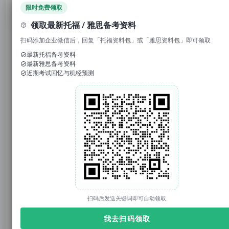
领取免费资料
限时免费领取
领取最新托福 / 雅思备考资料
扫码添加企业微信后，回复「托福资料包」或「雅思资料包」即可领取
最新托福备考资料
最新雅思备考资料
1. 回复“
模考
”，免费参加托福/雅思/SAT真题模考
近期考试回忆与机经预测
2. 回复考试日期如“
0117
”，领取考试预测题
3.
回复托福成绩如“
托福98
”，获得雅思成绩换算
官网：tuonidefu.com.cn
近日，《华尔街日报》（WSJ）独家报道：教育测评
巨头ETS正寻求以5亿美元估值，打包出售托福
（TOEFL）与GRE两大核心考试业务。
扫码后发送关键词即可自动领取
我去扫码领取
【华尔街日报报道截图】