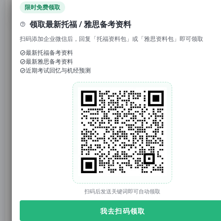
领取免费资料
限时免费领取
领取最新托福 / 雅思备考资料
扫码添加企业微信后，回复「托福资料包」或「雅思资料包」即可领取
最新托福备考资料
最新雅思备考资料
1. 回复“
模考
”，免费参加托福/雅思/SAT真题模考
近期考试回忆与机经预测
2. 回复考试日期如“0117”，领取考试预测题
3. 回复托福成绩如“托福98”，获得雅思成绩换算
官网：tuonidefu.com.cn
对于美国留学生来说，安全警钟时刻都在响起。
扫码后发送关键词即可自动领取
美国移民及海关执法局
(ICE)的“挨家挨户查”行动
，
我去扫码领取
成为了新一期“安全事件”的主角，让无数美国亚裔陷