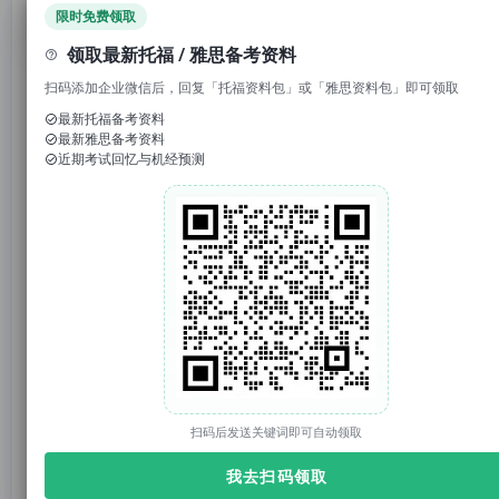
领取免费资料
限时免费领取
领取最新托福 / 雅思备考资料
扫码添加企业微信后，回复「托福资料包」或「雅思资料包」即可领取
1. 回复“
模考
”，免费参加托福/雅思/SAT真题模考
最新托福备考资料
最新雅思备考资料
2. 回复考试日期如“0117”，领取考试预测题
近期考试回忆与机经预测
3. 回复托福成绩如“托福98”，获得雅思成绩换算
官网：tuonidefu.com.cn
先祝大家心想事成、事事如意、
马年大吉
！
不知道大家过年收到了多少红包呢？
扫码后发送关键词即可自动领取
我去扫码领取