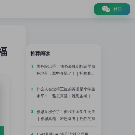
登陆
福
推荐阅读
1
国务院出手！19条新规剑指留学灰
色地带，黑中介慌了！｜托福真题
｜托福备考｜托你的福
2
什么人会觉得王虹的英语是小学生
水平？｜雅思真题｜雅思备考｜托
你的福
3
雅思又涨价了！但和中国学生无关
｜雅思真题｜雅思备考｜托你的福
4
1590名师·SAT满分计划 全面更