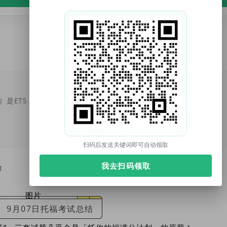
托你的福（tuonidefu.com.cn）是ETS【托福官方】合作机构（代码1001138），托福、雅思、SAT、GRE培训9年。托福资料、托福改革、托福课程、托福真题库、托福TPO；雅思资料、雅思课程；SAT真题、SAT课程等。
扫码后发送关键词即可自动领取
我去扫码领取
算
测
9月07日托福考试总结