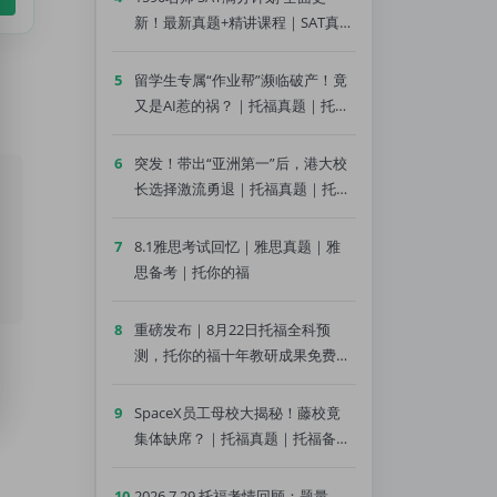
新！最新真题+精讲课程｜SAT真题
｜SAT备考｜托你的福
5
留学生专属“作业帮”濒临破产！竟
又是AI惹的祸？｜托福真题｜托福
备考｜托你的福
6
突发！带出“亚洲第一”后，港大校
长选择激流勇退｜托福真题｜托福
备考｜托你的福
7
8.1雅思考试回忆｜雅思真题｜雅
思备考｜托你的福
8
重磅发布｜8月22日托福全科预
测，托你的福十年教研成果免费领
｜托福真题｜托福备考｜托你的福
9
SpaceX员工母校大揭秘！藤校竟
集体缺席？｜托福真题｜托福备考
｜托你的福
10
2026.7.29 托福考情回顾：题量