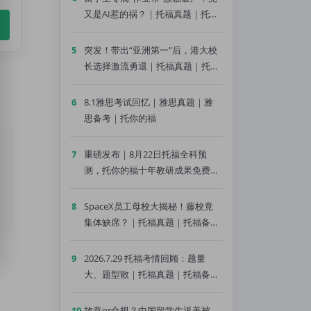
又是AI惹的祸？｜托福真题｜托福
备考｜托你的福
5
突发！带出“亚洲第一”后，港大校
长选择激流勇退｜托福真题｜托福
备考｜托你的福
6
8.1雅思考试回忆｜雅思真题｜雅
思备考｜托你的福
7
重磅发布｜8月22日托福全科预
测，托你的福十年教研成果免费领
｜托福真题｜托福备考｜托你的福
8
SpaceX员工母校大揭秘！藤校竟
集体缺席？｜托福真题｜托福备考
｜托你的福
9
2026.7.29 托福考情回顾：题量
大、题型散｜托福真题｜托福备考
｜托你的福
10
故意or合规？中国留学生返美被