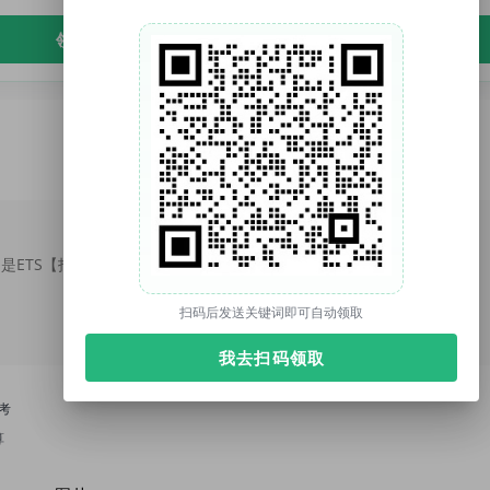
领取免费资料
托你的福（tuonidefu.com.cn）是ETS【托福官方】合作机构（代码1001138），托福、雅思、SAT、GRE培训9年。托福资料、托福改革、托福课程、托福真题库、托福TPO；雅思资料、雅思课程；SAT真题、SAT课程等。
扫码后发送关键词即可自动领取
我去扫码领取
考
算
测