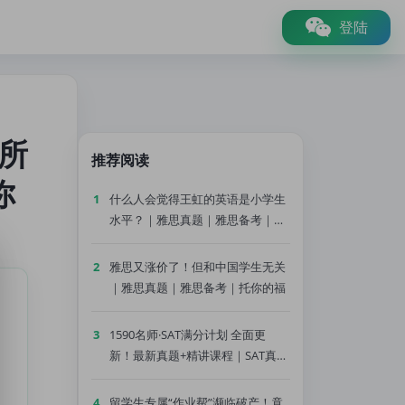
登陆
这所
推荐阅读
你
1
什么人会觉得王虹的英语是小学生
水平？｜雅思真题｜雅思备考｜托
你的福
2
雅思又涨价了！但和中国学生无关
｜雅思真题｜雅思备考｜托你的福
3
1590名师·SAT满分计划 全面更
新！最新真题+精讲课程｜SAT真题
｜SAT备考｜托你的福
4
留学生专属“作业帮”濒临破产！竟