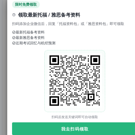
领取免费资料
限时免费领取
领取最新托福 / 雅思备考资料
托你的福_小福
托你的福
原创
扫码添加企业微信后，回复「托福资料包」或「雅思资料包」即可领取
2025年08月31日 17:00
上海
最新托福备考资料
最新雅思备考资料
近期考试回忆与机经预测
托你的福
托你的福（tuonidefu.com.cn）是ETS【托福官方】合作机构（代码1001138），托福、雅思、SAT、GRE培训9年。托福资料、托福改革、托福课程、托福真题库、托福TPO；雅思资料、雅思课程；SAT真题、SAT课程等。
4018篇原创内容
公众号
1. 回复“
模考
”，免费参加托福真题模考
2. 回复托福成绩如“
托福98
”，获得雅思成绩换算
扫码后发送关键词即可自动领取
3. 回复关键词“
2025
”，获得2025年大范围预测
官网：tuonidefu.com.cn
我去扫码领取