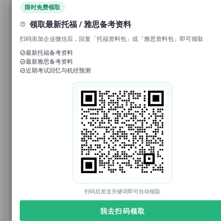
领取免费资料
限时免费领取
领取最新托福 / 雅思备考资料
托你的福_小福
托你的福
原创
扫码添加企业微信后，回复「托福资料包」或「雅思资料包」即可领取
2025年08月19日 17:02
上海
最新托福备考资料
最新雅思备考资料
近期考试回忆与机经预测
托你的福
托你的福（tuonidefu.com.cn）是ETS【托福官方】合作机构（代码1001138），托福、雅思、SAT、GRE培训9年。托福资料、托福改革、托福课程、托福真题库、托福TPO；雅思资料、雅思课程；SAT真题、SAT课程等。
3997篇原创内容
公众号
1. 回复“
模考
”，免费参加托福真题模考
2. 回复托福成绩如“
托福98
”，获得雅思成绩换算
扫码后发送关键词即可自动领取
3. 回复关键词“
2025
”，获得2025年大范围预测
官网：tuonidefu.com.cn
我去扫码领取