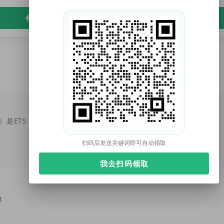
领取免费资料
托你的福（tuonidefu.com.cn）是ETS【托福官方】合作机构（代码1001138），托福、雅思、SAT、GRE培训9年。托福资料、托福改革、托福课程、托福真题库、托福TPO；雅思资料、雅思课程；SAT真题、SAT课程等。
扫码后发送关键词即可自动领取
我去扫码领取
算
测