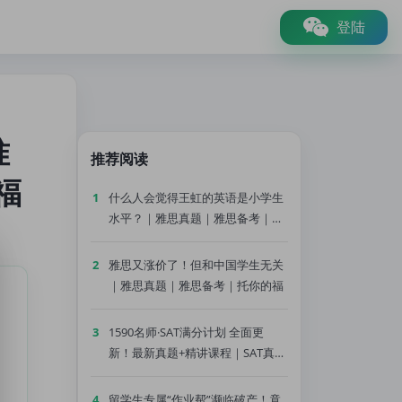
登陆
准
推荐阅读
福
1
什么人会觉得王虹的英语是小学生
水平？｜雅思真题｜雅思备考｜托
你的福
2
雅思又涨价了！但和中国学生无关
｜雅思真题｜雅思备考｜托你的福
3
1590名师·SAT满分计划 全面更
新！最新真题+精讲课程｜SAT真题
｜SAT备考｜托你的福
4
留学生专属“作业帮”濒临破产！竟