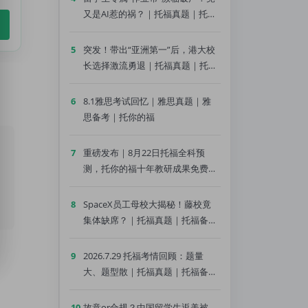
又是AI惹的祸？｜托福真题｜托福
备考｜托你的福
5
突发！带出“亚洲第一”后，港大校
长选择激流勇退｜托福真题｜托福
备考｜托你的福
6
8.1雅思考试回忆｜雅思真题｜雅
思备考｜托你的福
7
重磅发布｜8月22日托福全科预
测，托你的福十年教研成果免费领
｜托福真题｜托福备考｜托你的福
8
SpaceX员工母校大揭秘！藤校竟
集体缺席？｜托福真题｜托福备考
｜托你的福
9
2026.7.29 托福考情回顾：题量
大、题型散｜托福真题｜托福备考
｜托你的福
10
故意or合规？中国留学生返美被