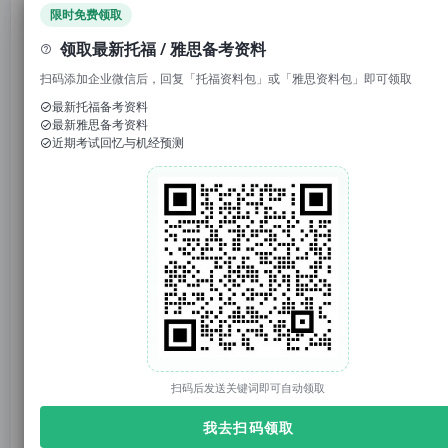
限时免费领取
托你的福_小福
托你的福
原创
领取最新托福 / 雅思备考资料
2025年07月22日 15:01
上海
扫码添加企业微信后，回复「托福资料包」或「雅思资料包」即可领取
最新托福备考资料
最新雅思备考资料
近期考试回忆与机经预测
托你的福
托你的福（tuonidefu.com.cn）是ETS【托福官方】合作机构（代码1001138），托福、雅思、SAT、GRE培训9年。托福资料、托福改革、托福课程、托福真题库、托福TPO；雅思资料、雅思课程；SAT真题、SAT课程等。
3952篇原创内容
公众号
1. 回复“
模考
”，免费参加托福/雅思/SAT真题模考
2. 回复托福成绩如“
托
8
”，获得雅思成绩换算
福9
3. 回复关键词“
2025
”，获得2025年大范围预测
扫码后发送关键词即可自动领取
我去扫码领取
将全
面改
革
2026年1月21日开始，托福考试
，化之